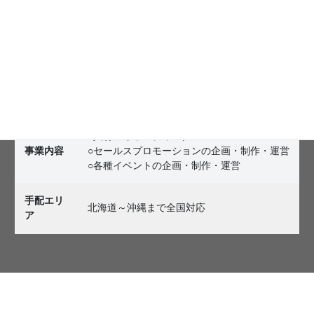
設立
2021年6月
資本金
300万円
〒101-0041
所在地
東京都千代田区神田須田町1-34-6 イクセルビ
ル5F
○人材のキャスティング
事業内容
○セールスプロモーションの企画・制作・運営
○各種イベントの企画・制作・運営
手配エリ
北海道～沖縄まで全国対応
ア